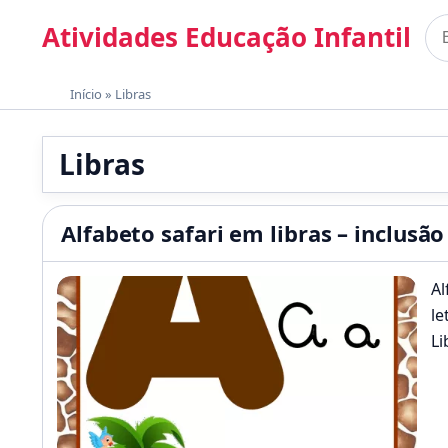
Pular para o conteúdo
Atividades Educação Infantil
Bus
Materiais gratuitos para imprimir
Início
»
Libras
Libras
Alfabeto safari em libras – inclusã
Al
le
Li