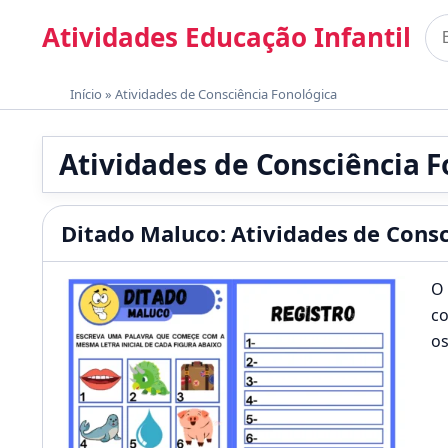
Pular para o conteúdo
Atividades Educação Infantil
Bus
Materiais gratuitos para imprimir
Início
»
Atividades de Consciência Fonológica
Atividades de Consciência F
Ditado Maluco: Atividades de Consc
O 
co
os
c