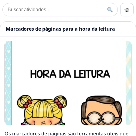
Pular para o conteúdo
Início
Buscar
Buscar por:
Início
»
Marcadores de páginas
Atividades Educação Infanti
Marcadores de páginas para a hora da leitura
Os marcadores de páginas são ferramentas úteis que