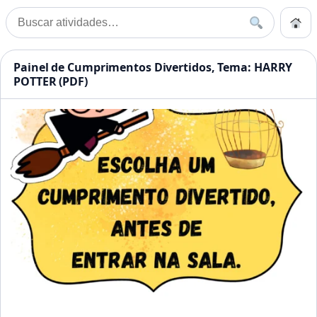
Pular para o conteúdo
Início
Buscar
Buscar por:
Início
»
Divertidos
Atividades Educação Infanti
Painel de Cumprimentos Divertidos, Tema: HARRY
POTTER (PDF)