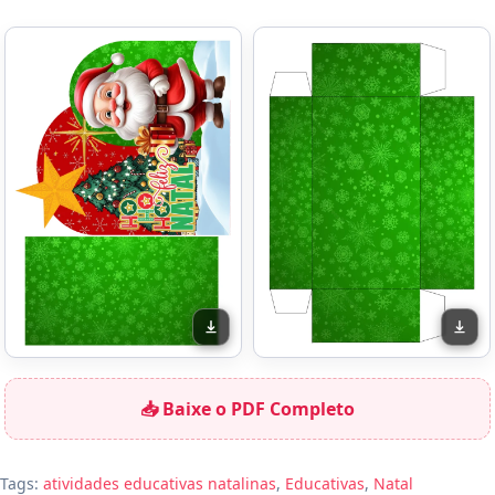
📥 Baixe o PDF Completo
Tags:
atividades educativas natalinas
,
Educativas
,
Natal