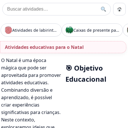
Pular para o conteúdo
Início
Buscar
Buscar por:
Início
»
Atividades educativas para o Natal
Atividades de labirinto para o Natal
Caixas de presente para o Natal
Atividades educativas para o Natal
O Natal é uma época
🎯 Objetivo
mágica que pode ser
aproveitada para promover
Educacional
atividades educativas.
Combinando diversão e
aprendizado, é possível
criar experiências
significativas para crianças.
Neste contexto,
exploraremos ideias que