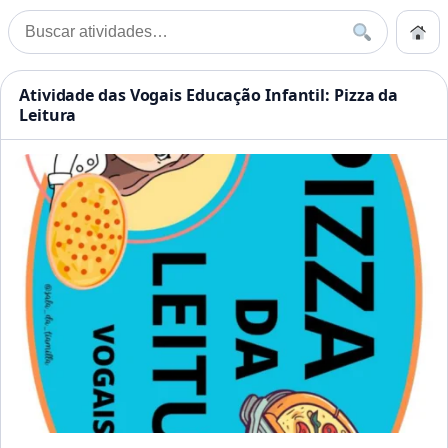
Pular para o conteúdo
Início
Buscar
Buscar por:
Início
»
Atividade das Vogais Educação Infantil: Pizza da Leitura
Atividades Educação Infanti
Atividade das Vogais Educação Infantil: Pizza da
Leitura