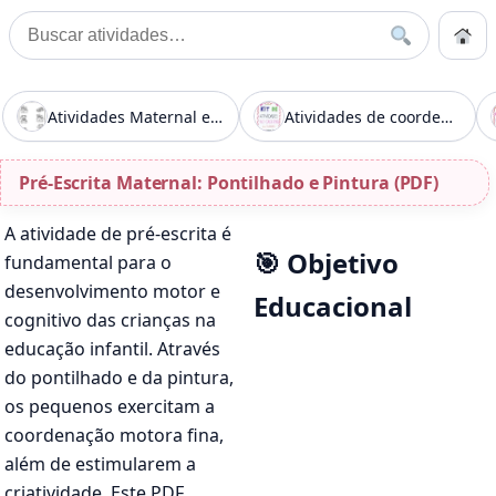
Pular para o conteúdo
Início
Buscar
Buscar por:
Início
»
Pré-Escrita Maternal: Pontilhado e Pintura (PDF)
Atividades Maternal e Pré: Traçados e Associação (PDF)
Atividades de coordenação motora para 2 e 3 anos
Pré-Escrita Maternal: Pontilhado e Pintura (PDF)
A atividade de pré-escrita é
🎯 Objetivo
fundamental para o
desenvolvimento motor e
Educacional
cognitivo das crianças na
educação infantil. Através
do pontilhado e da pintura,
os pequenos exercitam a
coordenação motora fina,
além de estimularem a
criatividade. Este PDF