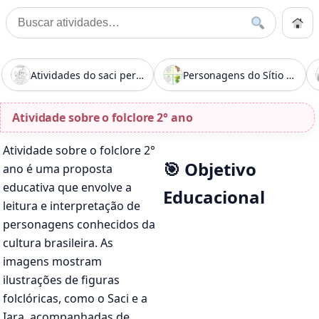
Pular para o conteúdo
Início
Buscar
Buscar por:
Início
»
Atividade sobre o folclore 2° ano
Atividades do saci pererê para imprimir
Personagens do Sítio do Picapau Amarelo
Atividade sobre o folclore 2° ano
Atividade sobre o folclore 2°
🎯 Objetivo
ano é uma proposta
educativa que envolve a
Educacional
leitura e interpretação de
personagens conhecidos da
cultura brasileira. As
imagens mostram
ilustrações de figuras
folclóricas, como o Saci e a
Iara, acompanhadas de