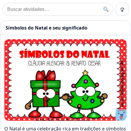
Pular para o conteúdo
Início
Buscar
Buscar por:
Início
»
Símbolos
Atividades Educação Infanti
Símbolos do Natal e seu significado
O Natal é uma celebração rica em tradições e símbolos