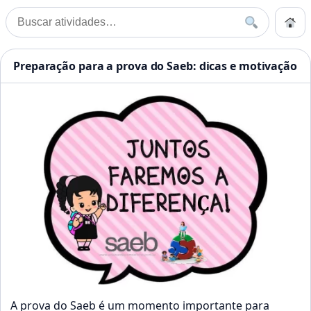
Pular para o conteúdo
Início
Buscar
Buscar por:
Início
»
Prova
Atividades Educação Infanti
Preparação para a prova do Saeb: dicas e motivação
A prova do Saeb é um momento importante para