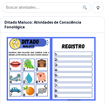
Pular para o conteúdo
Início
Buscar
Buscar por:
Início
»
Maluco
Atividades Educação Infanti
Ditado Maluco: Atividades de Consciência
Fonológica