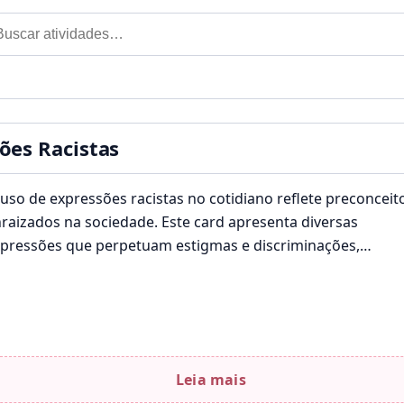
car por:
til
ões Racistas
uso de expressões racistas no cotidiano reflete preconceit
raizados na sociedade. Este card apresenta diversas
pressões que perpetuam estigmas e discriminações,
omovendo uma reflexão necessária sobre a…
Leia mais