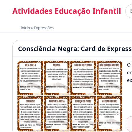
Pular para o conteúdo
Atividades Educação Infantil
Bus
Materiais gratuitos para imprimir
Início
»
Expressões
Atividades Educação Infan
Consciência Negra: Card de Express
O 
en
ex
pr