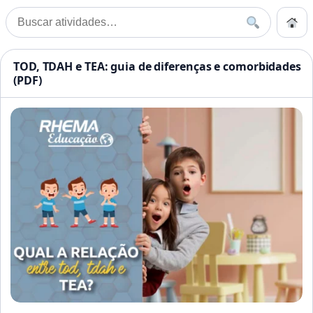
Pular para o conteúdo
Início
Buscar
Buscar por:
Início
»
Comorbidades
Atividades Educação Infanti
TOD, TDAH e TEA: guia de diferenças e comorbidades
(PDF)