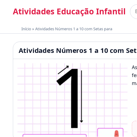
Pular para o conteúdo
Atividades Educação Infantil
Bus
Materiais gratuitos para imprimir
Início
»
Atividades Números 1 a 10 com Setas para
Atividades Educação Infan
Atividades Números 1 a 10 com Set
As
fe
ma