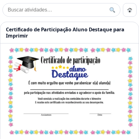
Pular para o conteúdo
Início
Buscar
Buscar por:
Início
»
Aluno
Atividades Educação Infanti
Certificado de Participação Aluno Destaque para
Imprimir