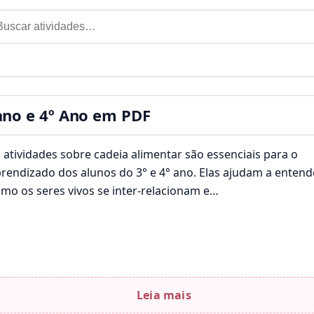
car por:
til
ano e 4º Ano em PDF
 atividades sobre cadeia alimentar são essenciais para o
rendizado dos alunos do 3° e 4° ano. Elas ajudam a entend
mo os seres vivos se inter-relacionam e…
Leia mais