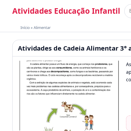
Pular para o conteúdo
Atividades Educação Infantil
Bus
Materiais gratuitos para imprimir
Início
»
Alimentar
Atividades Educação Infan
Atividades de Cadeia Alimentar 3° 
As
ap
co