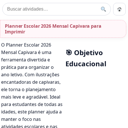
Pular para o conteúdo
Início
Buscar
Buscar por:
Início
»
Planner Escolar 2026 Mensal Capivara para Imprimir
Planner Escolar 2026 Mensal Capivara para
Imprimir
O Planner Escolar 2026
🎯 Objetivo
Mensal Capivara é uma
ferramenta divertida e
Educacional
prática para organizar o
ano letivo. Com ilustrações
encantadoras de capivaras,
ele torna o planejamento
mais leve e agradável. Ideal
para estudantes de todas as
idades, este planner ajuda a
manter o foco nas
atividades escolares e nas