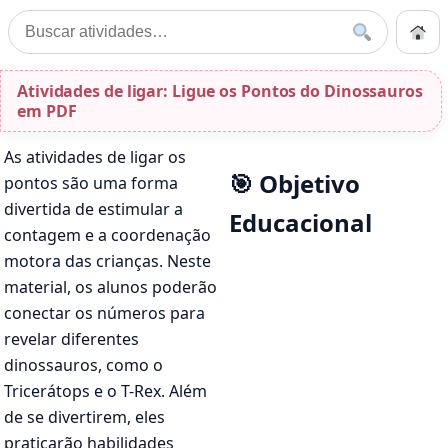
Pular para o conteúdo
Início
Buscar
Buscar por:
Início
»
Atividades de ligar: Ligue os Pontos do Dinossauros em PDF
Atividades de ligar: Ligue os Pontos do Dinossauros
em PDF
As atividades de ligar os
🎯 Objetivo
pontos são uma forma
divertida de estimular a
Educacional
contagem e a coordenação
motora das crianças. Neste
material, os alunos poderão
conectar os números para
revelar diferentes
dinossauros, como o
Tricerátops e o T-Rex. Além
de se divertirem, eles
praticarão habilidades