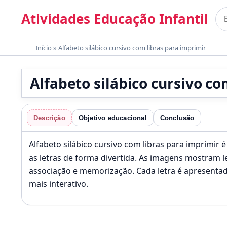
Pular para o conteúdo
Atividades Educação Infantil
Bus
Materiais gratuitos para imprimir
Início
»
Alfabeto silábico cursivo com libras para imprimir
Alfabeto silábico cursivo co
Descrição
Objetivo educacional
Conclusão
Alfabeto silábico cursivo com libras para imprimir
as letras de forma divertida. As imagens mostram l
associação e memorização. Cada letra é apresenta
mais interativo.