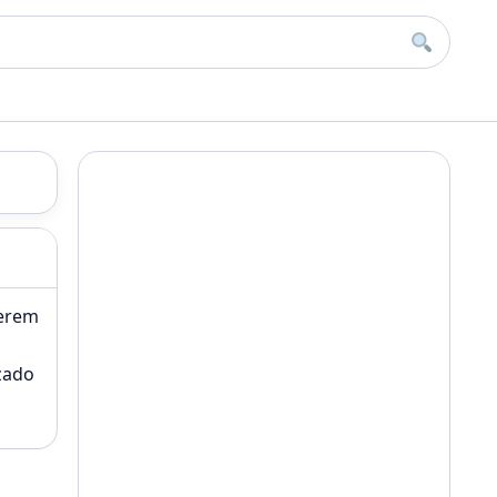
Buscar
derem
zado