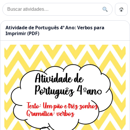
Pular para o conteúdo
Início
Buscar
Buscar por:
Início
»
Português
Atividades Educação Infanti
Atividade de Português 4º Ano: Verbos para
Imprimir (PDF)