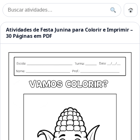
Pular para o conteúdo
Início
Buscar
Buscar por:
Início
»
Junina
Atividades Educação Infanti
Atividades de Festa Junina para Colorir e Imprimir –
30 Páginas em PDF