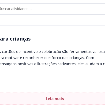
car por:
til
ara crianças
 cartões de incentivo e celebração são ferramentas valiosa
ra motivar e reconhecer o esforço das crianças. Com
nsagens positivas e ilustrações cativantes, eles ajudam a c
m…
Leia mais