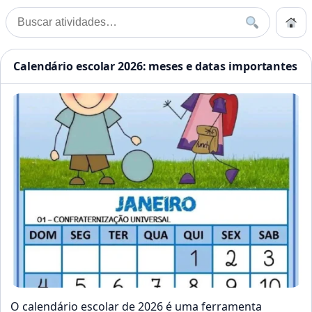
Pular para o conteúdo
Início
Buscar
Buscar por:
Início
»
Importantes
Atividades Educação Infanti
Calendário escolar 2026: meses e datas importantes
O calendário escolar de 2026 é uma ferramenta