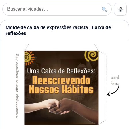
Pular para o conteúdo
Início
Buscar
Buscar por:
Início
»
Hábitos
Atividades Educação Infanti
Molde de caixa de expressões racista : Caixa de
reflexões