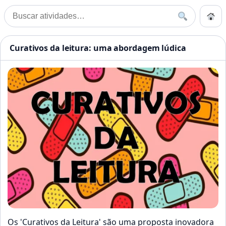
Pular para o conteúdo
Início
Buscar
Buscar por:
Início
»
curativos da leitura
Atividades Educação Infanti
Curativos da leitura: uma abordagem lúdica
Os 'Curativos da Leitura' são uma proposta inovadora