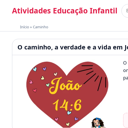
Pular para o conteúdo
Atividades Educação Infantil
Bus
Materiais gratuitos para imprimir
Início
»
Caminho
Atividades Educação Infan
O caminho, a verdade e a vida em J
O 
on
p