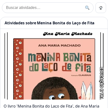
Pular para o conteúdo
Início
Buscar
Buscar por:
Início
»
Bonita
Atividades Educação Infanti
Atividades sobre Menina Bonita do Laço de Fita
O livro 'Menina Bonita do Laço de Fita', de Ana Maria