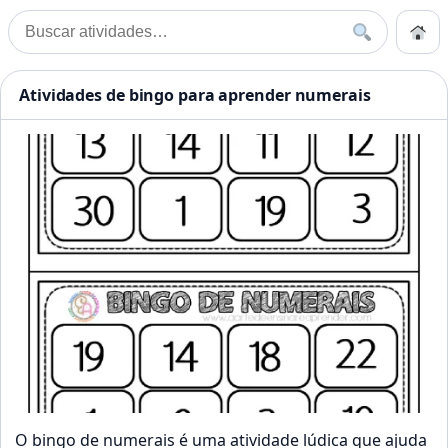
Pular para o conteúdo
Início
Buscar
Buscar por:
Início
»
Bingo
Atividades Educação Infanti
Atividades de bingo para aprender numerais
O bingo de numerais é uma atividade lúdica que ajuda