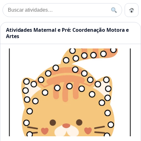
Pular para o conteúdo
Início
Buscar
Buscar por:
Início
»
Atividades Maternal e Pré: Coordenação Motora e Artes
Atividades Educação Infanti
Atividades Maternal e Pré: Coordenação Motora e
Artes