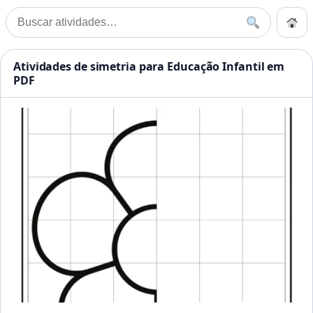
Pular para o conteúdo
Início
Buscar
Buscar por:
Início
»
Atividades de simetria para Educação Infantil em PDF
Atividades Educação Infanti
Atividades de simetria para Educação Infantil em
PDF