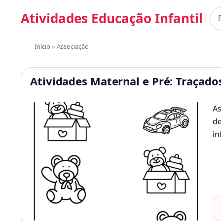
Pular para o conteúdo
Atividades Educação Infantil
Bus
Materiais gratuitos para imprimir
Início
»
Associação
Atividades Educação Infan
Atividades Maternal e Pré: Traçado
As
de
in
p