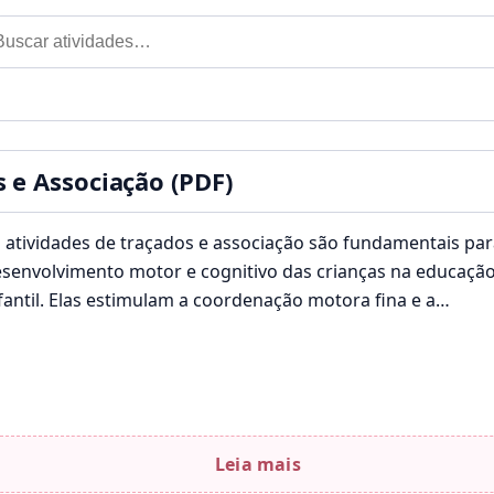
car por:
til
s e Associação (PDF)
 atividades de traçados e associação são fundamentais par
senvolvimento motor e cognitivo das crianças na educaçã
fantil. Elas estimulam a coordenação motora fina e a
ercepção…
Leia mais