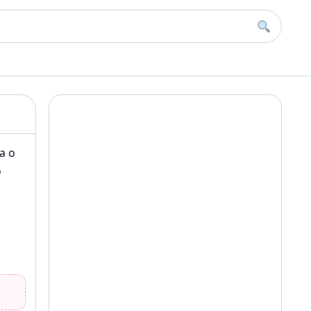
Buscar
a o
o