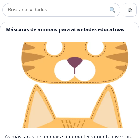
Pular para o conteúdo
Início
Buscar
Buscar por:
Início
»
Animais
Atividades Educação Infanti
Máscaras de animais para atividades educativas
As máscaras de animais são uma ferramenta divertida