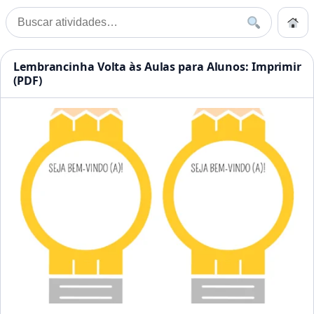
Pular para o conteúdo
Início
Buscar
Buscar por:
Início
»
Alunos
Atividades Educação Infanti
Lembrancinha Volta às Aulas para Alunos: Imprimir
(PDF)