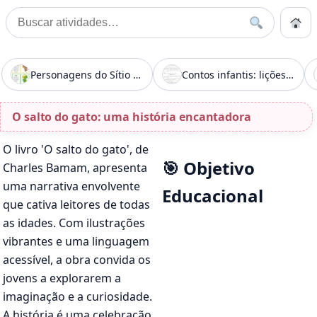
Pular para o conteúdo
Início
Buscar
Buscar por:
Início
»
O salto do gato: uma história encantadora
Personagens do Sítio do Picapau Amarelo
Contos infantis: lições de amizade e respeito
O salto do gato: uma história encantadora
O livro 'O salto do gato', de
🎯 Objetivo
Charles Bamam, apresenta
uma narrativa envolvente
Educacional
que cativa leitores de todas
as idades. Com ilustrações
vibrantes e uma linguagem
acessível, a obra convida os
jovens a explorarem a
imaginação e a curiosidade.
A história é uma celebração