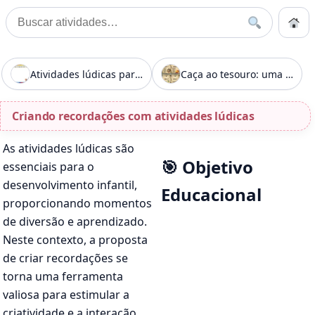
Pular para o conteúdo
Início
Buscar
Buscar por:
Início
»
Criando recordações com atividades lúdicas
Atividades lúdicas para crianças
Caça ao tesouro: uma atividade divertida
Criando recordações com atividades lúdicas
As atividades lúdicas são
🎯 Objetivo
essenciais para o
desenvolvimento infantil,
Educacional
proporcionando momentos
de diversão e aprendizado.
Neste contexto, a proposta
de criar recordações se
torna uma ferramenta
valiosa para estimular a
criatividade e a interação