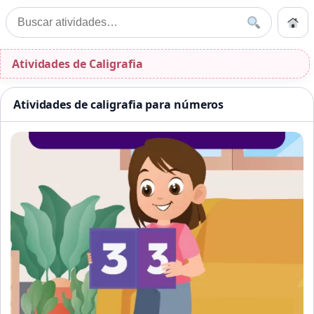
Pular para o conteúdo
Início
Buscar
Buscar por:
Início
»
Atividades de Caligrafia
Atividades de Caligrafia
Atividades de caligrafia para números