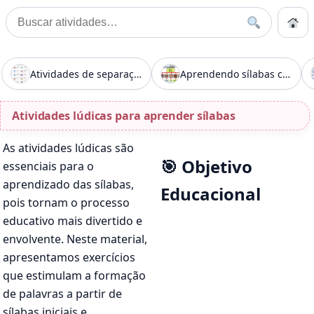
Pular para o conteúdo
Início
Buscar
Buscar por:
Início
»
Atividades lúdicas para aprender sílabas
Atividades de separação de sílabas para crianças
Aprendendo sílabas com BL, CL, FL e GL
Atividades lúdicas para aprender sílabas
As atividades lúdicas são
🎯 Objetivo
essenciais para o
aprendizado das sílabas,
Educacional
pois tornam o processo
educativo mais divertido e
envolvente. Neste material,
apresentamos exercícios
que estimulam a formação
de palavras a partir de
sílabas iniciais e